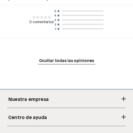
5
4
3
0
comentarios
2
1
Ocultar todas las opiniones
Nuestra empresa
Centro de ayuda
Acerca de nosotros
Sostenibilidad