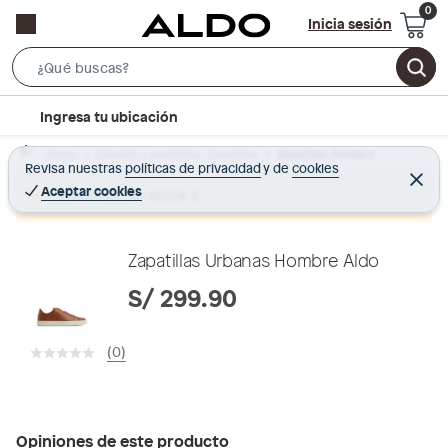
Inicia sesión
S
e
l
Ingresa tu ubicación
a
o
r
Home
Calzado y zapatillas - Zapatillas
Zapatillas Hombre
c
Revisa nuestras
políticas de privacidad
y
de
cookies
c
C
a
e
Aceptar cookies
Producto sin stock :(
h
r
t
r
B
a
i
r
a
o
Zapatillas Urbanas Hombre Aldo
r
n
S/ 299.90
-
i
(0)
c
o
n
Opiniones de este producto