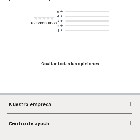
5
4
3
0
comentarios
2
1
Ocultar todas las opiniones
Nuestra empresa
Centro de ayuda
Acerca de nosotros
Sostenibilidad