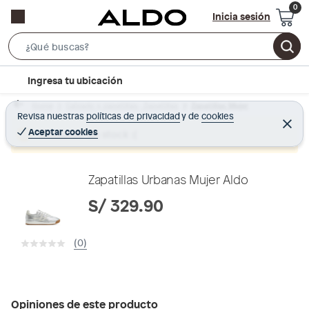
Inicia sesión
S
e
l
Ingresa tu ubicación
a
o
r
Home
Calzado y zapatillas - Zapatillas
Zapatillas Mujer
c
Revisa nuestras
políticas de privacidad
y
de
cookies
c
C
a
e
Aceptar cookies
Producto sin stock :(
h
r
t
r
B
a
i
r
a
o
Zapatillas Urbanas Mujer Aldo
r
n
S/ 329.90
-
i
(0)
c
o
n
Opiniones de este producto