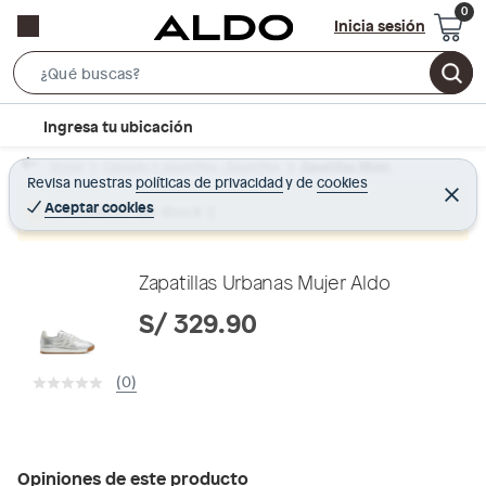
Inicia sesión
S
e
l
Ingresa tu ubicación
a
o
r
Home
Calzado y zapatillas - Zapatillas
Zapatillas Mujer
c
Revisa nuestras
políticas de privacidad
y
de
cookies
c
C
a
e
Aceptar cookies
Producto sin stock :(
h
r
t
r
B
a
i
r
a
o
Zapatillas Urbanas Mujer Aldo
r
n
S/ 329.90
-
i
(0)
c
o
n
Opiniones de este producto