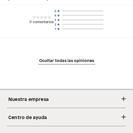
5
4
3
0
comentarios
2
1
Ocultar todas las opiniones
Nuestra empresa
Centro de ayuda
Acerca de nosotros
Sostenibilidad