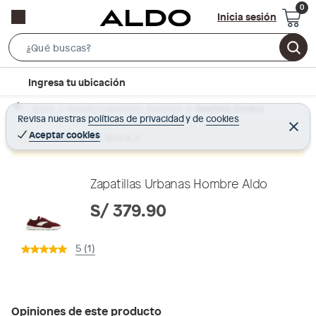
Inicia sesión
S
e
l
Ingresa tu ubicación
a
o
r
Home
Calzado y zapatillas - Zapatillas
Zapatillas Hombre
c
Revisa nuestras
políticas de privacidad
y
de
cookies
c
C
a
e
Aceptar cookies
Producto sin stock :(
h
r
t
r
B
a
i
r
a
o
Zapatillas Urbanas Hombre Aldo
r
n
S/ 379.90
-
i
5 (1)
c
o
n
Opiniones de este producto