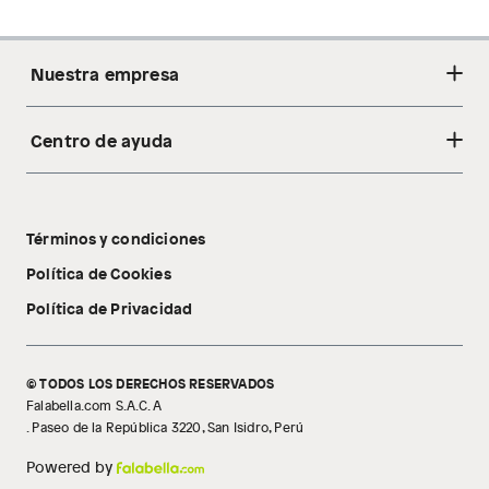
Nuestra empresa
Centro de ayuda
Acerca de nosotros
Sostenibilidad
Cambios y devoluciones
Tiendas
Términos y condiciones
Libro de reclamaciones
Tecnología Pillow Walk
Política de Cookies
Política de Privacidad
© TODOS LOS DERECHOS RESERVADOS
Falabella.com S.A.C. A
. Paseo de la República 3220, San Isidro, Perú
Powered by