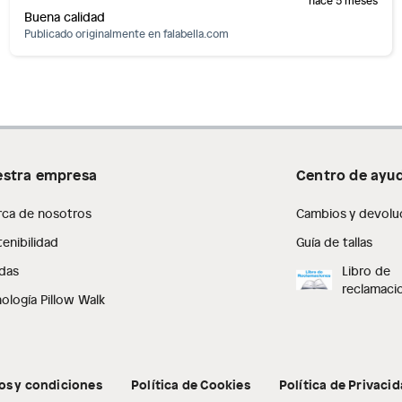
hace 5 meses
Buena calidad
Publicado originalmente en
falabella.com
stra empresa
Centro de ayu
rca de nosotros
Cambios y devolu
enibilidad
Guía de tallas
das
Libro de
reclamaci
ología Pillow Walk
os y condiciones
Política de Cookies
Política de Privaci