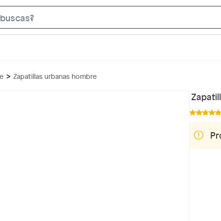
S
e
a
r
c
re
Zapatillas urbanas hombre
h
B
Zapati
a
r
Pr