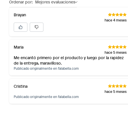
Ordenar por:
Mejores evaluaciones
Alimentos, bebidas, fórmulas y leches para bebés.
Productos hechos a medida.
Brayan
Pinturas de color a pedido.
hace 4 meses
Plantas.
Productos que hayan sido previamente instalados.
Baterías de auto.
Maria
Motocicletas y bicicletas motorizadas.
hace 5 meses
Licores y cigarros electrónicos.
Me encantó primero por el producto y luego por la rapidez
de la entrega, maravilloso.
Publicado originalmente en
falabella.com
Cristina
hace 5 meses
Publicado originalmente en
falabella.com