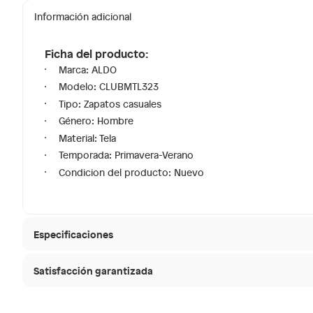
Información adicional
Ficha del producto:
Marca: ALDO
Modelo: CLUBMTL323
Tipo: Zapatos casuales
Género: Hombre
Material: Tela
Temporada: Primavera-Verano
Condicion del producto: Nuevo
Especificaciones
Satisfacción garantizada
Modelo
CLUBM
30 días desde que
La mayoría de los productos tienen