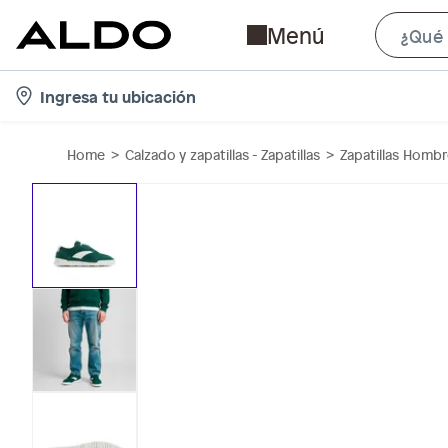
Menú
l
Ingresa tu ubicación
o
c
Home
Calzado y zapatillas - Zapatillas
Zapatillas Homb
a
t
i
o
n
-
i
c
o
n