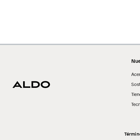
Nue
Ace
Sost
Tien
Tecn
Términ