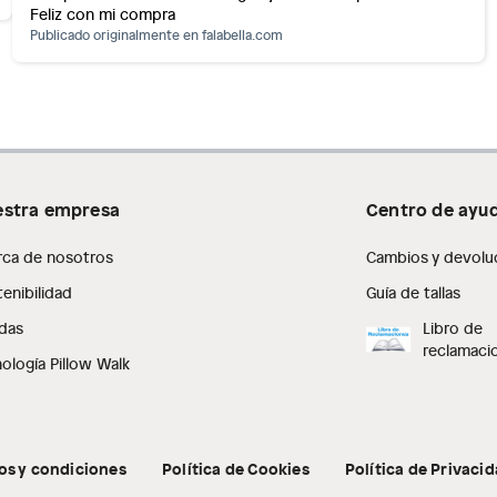
Feliz con mi compra
as de baño con señales de uso, sin empaques, etiquetas o
Publicado originalmente en
falabella.com
stra empresa
Centro de ayu
rca de nosotros
Cambios y devolu
enibilidad
Guía de tallas
das
Libro de
reclamaci
ología Pillow Walk
os y condiciones
Política de Cookies
Política de Privaci