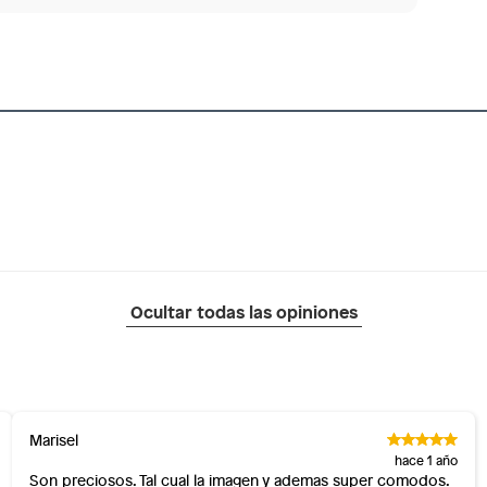
 los recibes para hacer una devolución.
os diferentes, otras con restricciones y algunas
 son:
ndedores tienen:
co
tros productos para asfalto, hormigón, albañilería.
otros productos para asfalto.
ésticos, tecnología, línea blanca, colchones, muebles,
Ocultar todas las opiniones
inión
Marisel
os, suplementos alimenticios, vitaminas.
hace 1 año
Son preciosos. Tal cual la imagen y ademas super comodos.