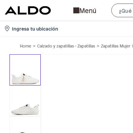
Menú
l
Ingresa tu ubicación
o
c
Home
Calzado y zapatillas - Zapatillas
Zapatillas Mujer
a
t
i
o
n
-
i
c
o
n