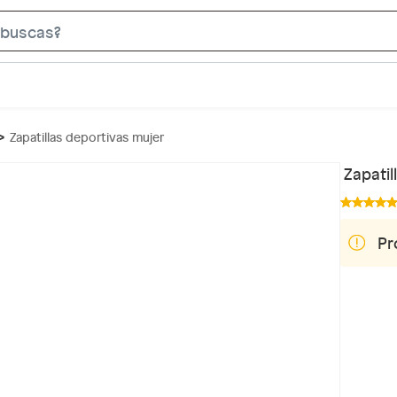
S
e
a
r
c
Zapatillas deportivas mujer
h
B
Zapati
a
r
Pr