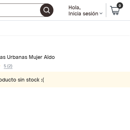
0
Hola
,
Inicia sesión
llas Urbanas Mujer Aldo
5 (2)
oducto sin stock :(