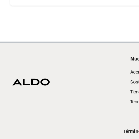
Por motivos de salubridad, la ropa interior inferior y rop
sellos.
Alimentos, bebidas, fórmulas y leches para bebés.
Productos hechos a medida.
Pinturas de color a pedido.
Plantas.
Productos que hayan sido previamente instalados.
Nue
Baterías de auto.
Motocicletas y bicicletas motorizadas.
Ace
Licores y cigarros electrónicos.
Sost
Tien
Tecn
Términ