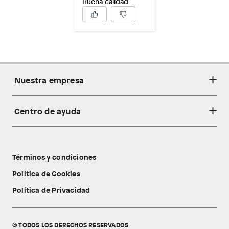
Buena calidad
Nuestra empresa
Centro de ayuda
Acerca de nosotros
Sostenibilidad
Cambios y devoluciones
Tiendas
Términos y condiciones
Libro de reclamaciones
Tecnología Pillow Walk
Política de Cookies
Política de Privacidad
© TODOS LOS DERECHOS RESERVADOS