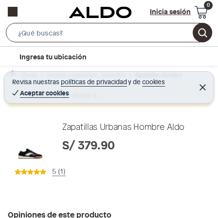
Inicia sesión
S
e
l
Ingresa tu ubicación
a
o
r
Home
Calzado y zapatillas - Zapatillas
Zapatillas Hombre
c
Revisa nuestras
políticas de privacidad
y
de
cookies
c
C
a
e
Aceptar cookies
Producto sin stock :(
h
r
t
r
B
a
i
r
a
o
Zapatillas Urbanas Hombre Aldo
r
n
S/ 379.90
-
i
5 (1)
c
o
n
Opiniones de este producto