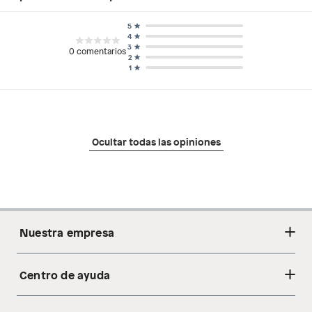
5
4
3
0
comentarios
2
1
Ocultar todas las opiniones
Nuestra empresa
Centro de ayuda
Acerca de nosotros
Sostenibilidad