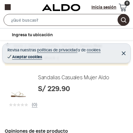
Inicia sesión
S
e
l
Ingresa tu ubicación
a
o
r
Home
Calzado y zapatillas - Zapatos
Zapatos Mujer
c
Revisa nuestras
políticas de privacidad
y
de
cookies
c
C
a
e
Aceptar cookies
Producto sin stock :(
h
r
t
r
B
a
i
r
a
o
Sandalias Casuales Mujer Aldo
r
n
S/ 229.90
-
i
(0)
c
o
n
Opiniones de este producto