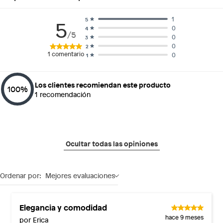
1
5
5
0
4
/5
0
3
0
2
1
comentario
0
1
Los clientes recomiendan este producto
100
%
1
recomendación
Ocultar todas las opiniones
Ordenar por:
Mejores evaluaciones
Elegancia y comodidad
hace 9 meses
por Erica