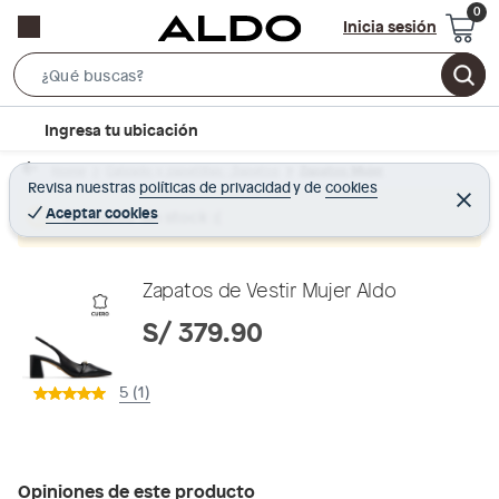
Inicia sesión
S
e
l
Ingresa tu ubicación
a
o
r
Home
Calzado y zapatillas - Zapatos
Zapatos Mujer
c
Revisa nuestras
políticas de privacidad
y
de
cookies
c
C
a
e
Aceptar cookies
Producto sin stock :(
h
r
t
r
B
a
i
r
a
o
Zapatos de Vestir Mujer Aldo
r
n
S/ 379.90
-
i
5 (1)
c
o
n
Opiniones de este producto