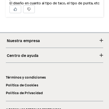
El diseño en cuanto al tipo de taco, el tipo de punta, etc
Nuestra empresa
Centro de ayuda
Acerca de nosotros
Sostenibilidad
Cambios y devoluciones
Tiendas
Términos y condiciones
Libro de reclamaciones
Tecnología Pillow Walk
Política de Cookies
Política de Privacidad