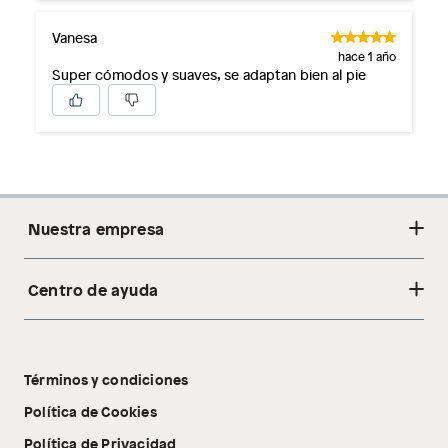
Vanesa
hace 1 año
Super cómodos y suaves, se adaptan bien al pie
Nuestra empresa
Centro de ayuda
Acerca de nosotros
Sostenibilidad
Cambios y devoluciones
Tiendas
Términos y condiciones
Libro de reclamaciones
Tecnología Pillow Walk
Política de Cookies
Política de Privacidad