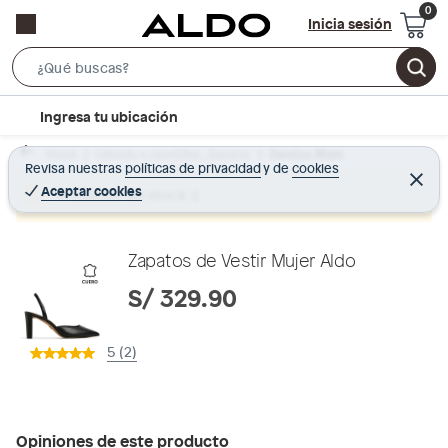
Inicia sesión
S
e
l
Ingresa tu ubicación
a
o
r
Home
Calzado y zapatillas - Zapatos
Zapatos Mujer
c
Revisa nuestras
políticas de privacidad
y
de
cookies
c
C
a
e
Aceptar cookies
Producto sin stock :(
h
r
t
r
B
a
i
r
a
o
Zapatos de Vestir Mujer Aldo
r
n
S/ 329.90
-
i
5 (2)
c
o
n
Opiniones de este producto