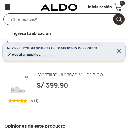
Inicia sesión
S
e
l
Ingresa tu ubicación
a
o
r
Home
Calzado y zapatillas - Zapatillas
Zapatillas Mujer
c
Revisa nuestras
políticas de privacidad
y
de
cookies
c
C
a
e
Aceptar cookies
Producto sin stock :(
h
r
t
r
B
a
i
r
a
o
Zapatillas Urbanas Mujer Aldo
r
n
S/ 399.90
-
i
5 (1)
c
o
n
Opiniones de este producto