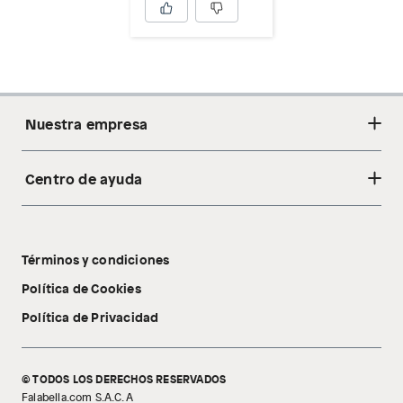
Nuestra empresa
Centro de ayuda
Acerca de nosotros
Sostenibilidad
Cambios y devoluciones
Tiendas
Términos y condiciones
Libro de reclamaciones
Tecnología Pillow Walk
Política de Cookies
Política de Privacidad
© TODOS LOS DERECHOS RESERVADOS
Falabella.com S.A.C. A