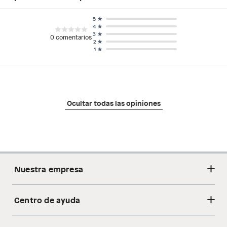
5
4
3
0
comentarios
2
1
Ocultar todas las opiniones
Nuestra empresa
Centro de ayuda
Acerca de nosotros
Sostenibilidad