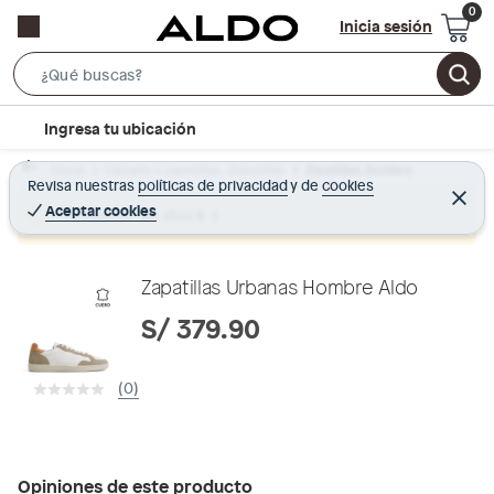
Inicia sesión
S
e
l
Ingresa tu ubicación
a
o
r
Home
Calzado y zapatillas - Zapatillas
Zapatillas Hombre
c
Revisa nuestras
políticas de privacidad
y
de
cookies
c
C
a
e
Aceptar cookies
Producto sin stock :(
h
r
t
r
B
a
i
r
a
o
Zapatillas Urbanas Hombre Aldo
r
n
S/ 379.90
-
i
(0)
c
o
n
Opiniones de este producto