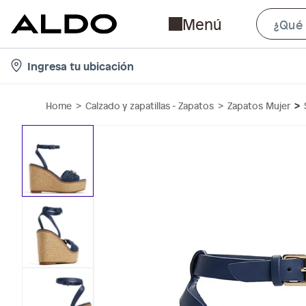
Menú
l
Ingresa tu ubicación
o
c
Home
Calzado y zapatillas - Zapatos
Zapatos Mujer
a
t
i
o
n
-
i
c
o
n