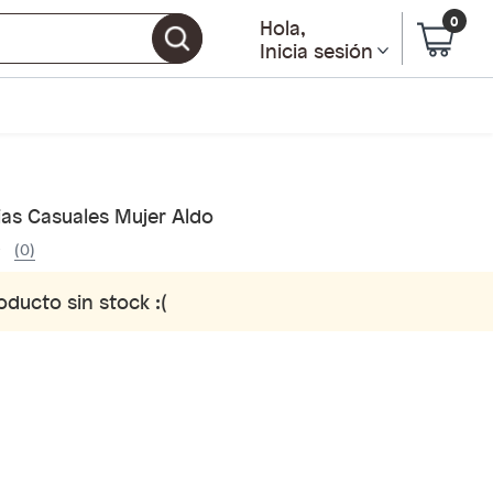
0
Hola
,
Inicia sesión
ias Casuales Mujer Aldo
(0)
oducto sin stock :(