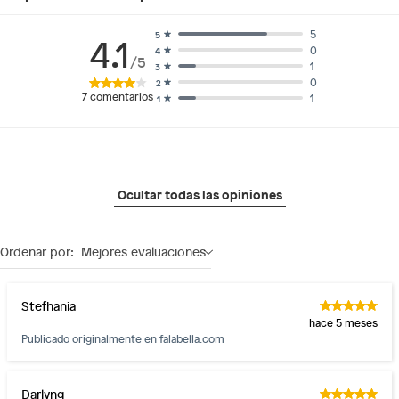
5
5
4.1
0
4
/5
1
3
0
2
7
comentarios
1
1
Ocultar todas las opiniones
Ordenar por:
Mejores evaluaciones
Stefhania
hace 5 meses
Publicado originalmente en
falabella.com
Darlyng