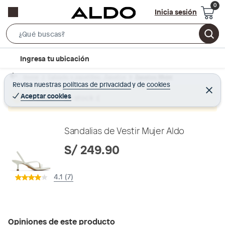
Inicia sesión
S
e
l
Ingresa tu ubicación
a
o
r
Home
Calzado y zapatillas - Zapatos
Zapatos Mujer
c
Revisa nuestras
políticas de privacidad
y
de
cookies
c
C
a
e
Aceptar cookies
Producto sin stock :(
h
r
t
r
B
a
i
r
a
o
Sandalias de Vestir Mujer Aldo
r
n
S/ 249.90
-
i
4.1 (7)
c
o
n
Opiniones de este producto