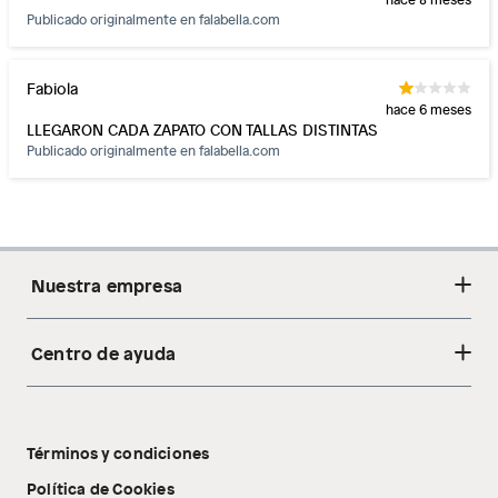
Publicado originalmente en
falabella.com
Fabiola
hace 6 meses
LLEGARON CADA ZAPATO CON TALLAS DISTINTAS
Publicado originalmente en
falabella.com
Nuestra empresa
Centro de ayuda
Acerca de nosotros
Sostenibilidad
Cambios y devoluciones
Tiendas
Términos y condiciones
Libro de reclamaciones
Tecnología Pillow Walk
Política de Cookies