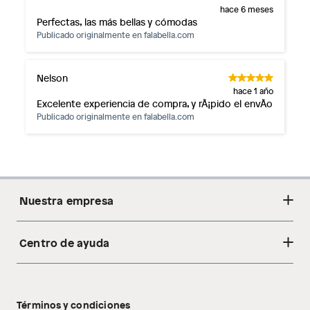
hace 6 meses
Perfectas, las más bellas y cómodas
Publicado originalmente en
falabella.com
Nelson
hace 1 año
Excelente experiencia de compra, y rÃ¡pido el envÃ­o
Publicado originalmente en
falabella.com
Nuestra empresa
Centro de ayuda
Acerca de nosotros
Sostenibilidad
Cambios y devoluciones
Tiendas
Términos y condiciones