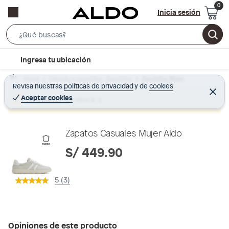
Inicia sesión
S
e
l
Ingresa tu ubicación
a
o
r
Home
Calzado y zapatillas - Zapatillas
Zapatillas Mujer
c
Revisa nuestras
políticas de privacidad
y
de
cookies
c
C
a
e
Aceptar cookies
Producto sin stock :(
h
r
t
r
B
a
i
r
a
o
Zapatos Casuales Mujer Aldo
r
n
S/ 449.90
-
i
5 (3)
c
o
n
Opiniones de este producto