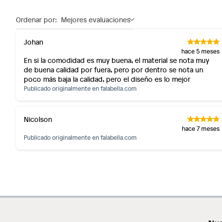
No se pueden devolver o cambiar bajo cambio de op
Productos de compra internacional.
Ordenar por:
Mejores evaluaciones
Productos comprados en Outlet Atocongo.
Johan
Productos perecibles como alimentos, bebidas, medicament
hace 5 meses
Productos digitales (descarga inmediata).
En si la comodidad es muy buena, el material se nota muy
de buena calidad por fuera, pero por dentro se nota un
Por motivos de salubridad, la ropa interior inferior y rop
poco más baja la calidad, pero el diseño es lo mejor
sellos.
Publicado originalmente en
falabella.com
Alimentos, bebidas, fórmulas y leches para bebés.
Productos hechos a medida.
Nicolson
Pinturas de color a pedido.
hace 7 meses
Plantas.
Publicado originalmente en
falabella.com
Productos que hayan sido previamente instalados.
Baterías de auto.
Motocicletas y bicicletas motorizadas.
Licores y cigarros electrónicos.