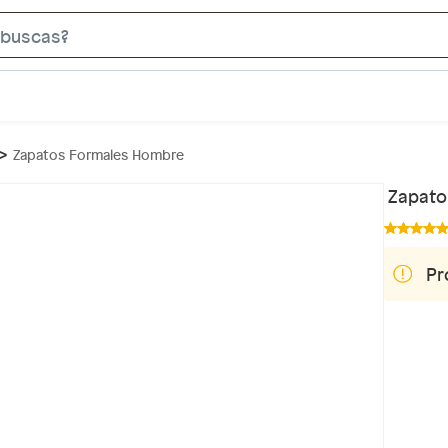
S
e
a
r
c
Zapatos Formales Hombre
h
B
Zapato
a
r
Pr