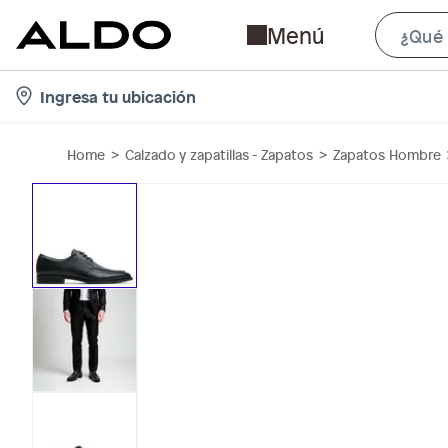
Menú
l
Ingresa tu ubicación
o
c
Home
Calzado y zapatillas - Zapatos
Zapatos Hombre
a
t
i
o
n
-
i
c
o
n