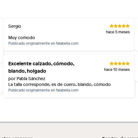
inión
Sergio
os, suplementos alimenticios, vitaminas.
hace 5 meses
Muy comodo
as de baño con señales de uso, sin empaques, etiquetas o
Publicado originalmente en
falabella.com
Excelente calzado, cómodo,
blando, holgado
hace 10 meses
por Pabla Sánchez
La talla corresponde, es de cuero, blando, cómodo
Publicado originalmente en
falabella.com