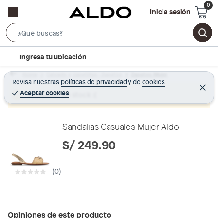
Inicia sesión
S
e
l
Ingresa tu ubicación
a
o
r
Home
Calzado y zapatillas - Zapatos
Zapatos Mujer
c
Revisa nuestras
políticas de privacidad
y
de
cookies
c
C
a
e
Aceptar cookies
Producto sin stock :(
h
r
t
r
B
a
i
r
a
o
Sandalias Casuales Mujer Aldo
r
n
S/ 249.90
-
i
(0)
c
o
n
Opiniones de este producto