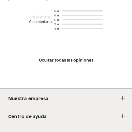
5
4
3
0
comentarios
2
1
Ocultar todas las opiniones
Nuestra empresa
Centro de ayuda
Acerca de nosotros
Sostenibilidad