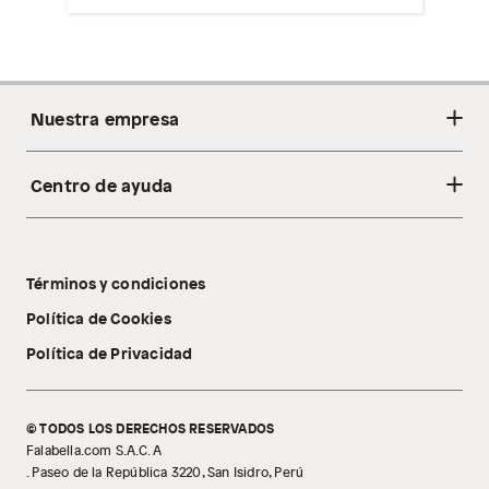
baño con señales de uso, sin empaques, etiquetas o sellos.
Alimentos, bebidas, fórmulas y leches para bebés.
Productos hechos a medida.
Pinturas de color a pedido.
Nuestra empresa
Plantas.
Productos que hayan sido previamente instalados.
Baterías de auto.
Centro de ayuda
Acerca de nosotros
Motocicletas y bicicletas motorizadas.
Sostenibilidad
Licores y cigarros electrónicos.
Cambios y devoluciones
Tiendas
Términos y condiciones
Libro de reclamaciones
Tecnología Pillow Walk
Política de Cookies
Política de Privacidad
© TODOS LOS DERECHOS RESERVADOS
Falabella.com S.A.C. A
. Paseo de la República 3220, San Isidro, Perú