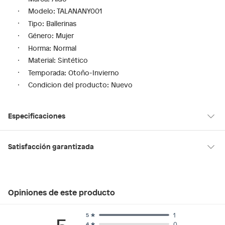
Modelo: TALANANY001
Tipo: Ballerinas
Género: Mujer
Horma: Normal
Material: Sintético
Temporada: Otoño-Invierno
Condicion del producto: Nuevo
Especificaciones
Género
Mujer
Satisfacción garantizada
30 días desde que los recibes
La mayoría de los productos tienen
para hacer una devolución.
Horma
Normal
Opiniones de este producto
Sin embargo, tenemos categorías que cuentan con plazos
diferentes, otras con restricciones y algunas que no se pueden
Material
Sintético
devolver ni cambiar. Conoce cuáles son:
1
5
0
4