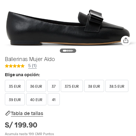
Ballerinas Mujer Aldo
5 (1)
Elige una opción:
35 EUR
36 EUR
37
37.5 EUR
38 EUR
38.5 EUR
39 EUR
40 EUR
41
Tabla de tallas
S/ 199.90
Acumula hasta 199 CMR Puntos