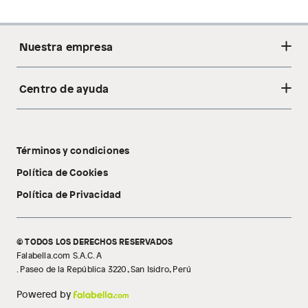
Nuestra empresa
Centro de ayuda
Acerca de nosotros
Sostenibilidad
Cambios y devoluciones
Tiendas
Términos y condiciones
Libro de reclamaciones
Tecnología Pillow Walk
Política de Cookies
Política de Privacidad
© TODOS LOS DERECHOS RESERVADOS
Falabella.com S.A.C. A
. Paseo de la República 3220, San Isidro, Perú
Powered by