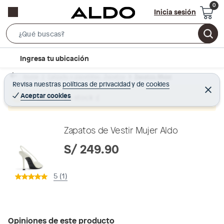
Inicia sesión
S
e
l
Ingresa tu ubicación
a
o
r
Home
Calzado y zapatillas - Zapatos
Zapatos Mujer
c
Revisa nuestras
políticas de privacidad
y
de
cookies
c
C
a
e
Aceptar cookies
Producto sin stock :(
h
r
t
r
B
a
i
r
a
o
Zapatos de Vestir Mujer Aldo
r
n
S/ 249.90
-
i
5 (1)
c
o
n
Opiniones de este producto