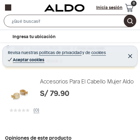
Inicia sesión
S
e
l
Ingresa tu ubicación
a
o
r
Home
Accesorios Moda - Joyas
Joyas para mujer
c
Revisa nuestras
políticas de privacidad
y
de
cookies
c
C
a
e
Aceptar cookies
Producto sin stock :(
h
r
t
r
B
a
i
r
a
o
Accesorios Para El Cabello Mujer Aldo
r
n
S/ 79.90
-
i
(0)
c
o
n
Opiniones de este producto