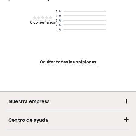
5
4
3
0
comentarios
2
1
Ocultar todas las opiniones
Nuestra empresa
Centro de ayuda
Acerca de nosotros
Sostenibilidad