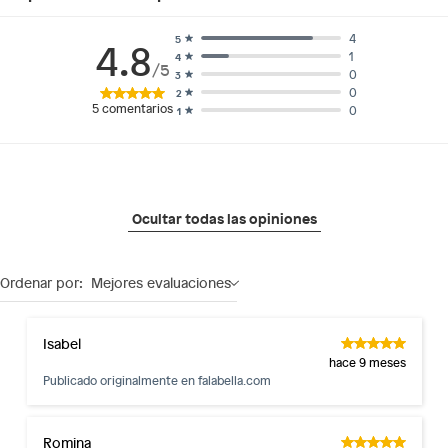
4
5
4.8
1
4
/5
0
3
0
2
5
comentarios
0
1
Ocultar todas las opiniones
Ordenar por:
Mejores evaluaciones
Isabel
hace 9 meses
Publicado originalmente en
falabella.com
Romina