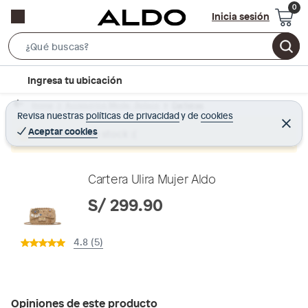
Inicia sesión
S
e
l
Ingresa tu ubicación
a
o
r
Home
Accesorios Moda - Bolsos
Carteras
c
Revisa nuestras
políticas de privacidad
y
de
cookies
c
C
a
e
Aceptar cookies
Producto sin stock :(
h
r
t
r
B
a
i
r
a
o
Cartera Ulira Mujer Aldo
r
n
S/ 299.90
-
i
4.8 (5)
c
o
n
Opiniones de este producto