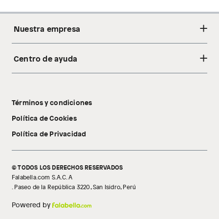
Nuestra empresa
Centro de ayuda
Acerca de nosotros
Sostenibilidad
Cambios y devoluciones
Tiendas
Términos y condiciones
Libro de reclamaciones
Tecnología Pillow Walk
Política de Cookies
Política de Privacidad
© TODOS LOS DERECHOS RESERVADOS
Falabella.com S.A.C. A
. Paseo de la República 3220, San Isidro, Perú
Powered by