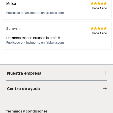
Mnica
hace 1 año
Publicado originalmente en
falabella.com
Suhelen
hace 1 año
Hermosa mi carteraaaaa la amé 🫶
Publicado originalmente en
falabella.com
Nuestra empresa
Centro de ayuda
Acerca de nosotros
Sostenibilidad
Cambios y devoluciones
Tiendas
Términos y condiciones