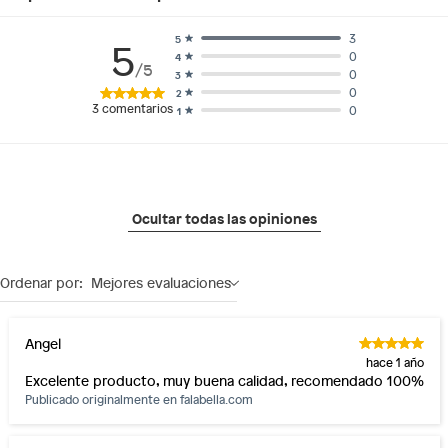
3
5
5
0
4
/5
0
3
0
2
3
comentarios
0
1
Ocultar todas las opiniones
Ordenar por:
Mejores evaluaciones
Angel
hace 1 año
Excelente producto, muy buena calidad, recomendado 100%
Publicado originalmente en
falabella.com