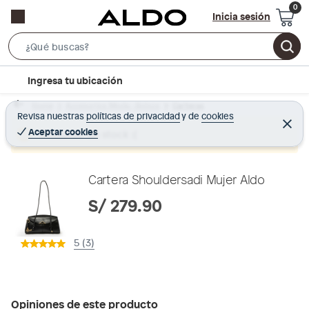
Inicia sesión
S
e
l
Ingresa tu ubicación
a
o
r
Home
Accesorios Moda - Bolsos
Carteras
c
Revisa nuestras
políticas de privacidad
y
de
cookies
c
C
a
e
Aceptar cookies
Producto sin stock :(
h
r
t
r
B
a
i
r
a
o
Cartera Shouldersadi Mujer Aldo
r
n
S/ 279.90
-
i
5 (3)
c
o
n
Opiniones de este producto