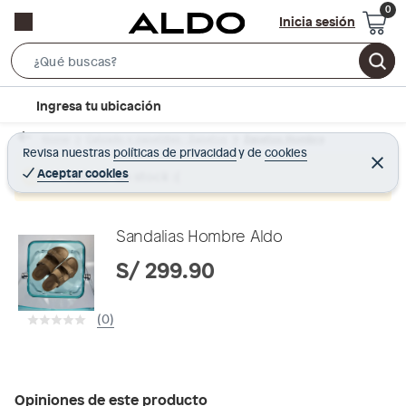
Inicia sesión
S
e
l
Ingresa tu ubicación
a
o
r
Home
Calzado y zapatillas - Zapatos
Zapatos Hombre
c
Revisa nuestras
políticas de privacidad
y
de
cookies
c
C
a
e
Aceptar cookies
Producto sin stock :(
h
r
t
r
B
a
i
r
a
o
Sandalias Hombre Aldo
r
n
S/ 299.90
-
i
(0)
c
o
n
Opiniones de este producto