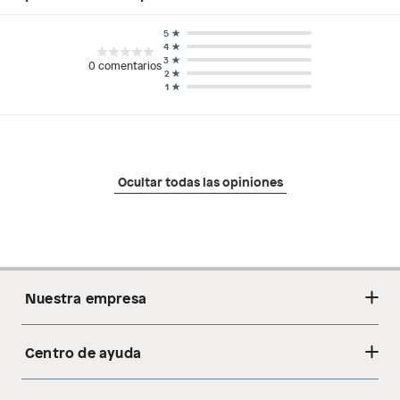
5
4
3
0
comentarios
2
1
Ocultar todas las opiniones
Nuestra empresa
Centro de ayuda
Acerca de nosotros
Sostenibilidad