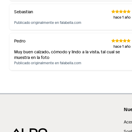
Alimentos, bebidas, fórmulas y leches para bebés.
Productos hechos a medida.
Sebastian
hace 1 año
Pinturas de color a pedido.
Publicado originalmente en
falabella.com
Plantas.
Productos que hayan sido previamente instalados.
Pedro
Baterías de auto.
hace 1 año
Motocicletas y bicicletas motorizadas.
Muy buen calzado, cómodo y lindo a la vista, tal cual se
Licores y cigarros electrónicos.
muestra en la foto
Publicado originalmente en
falabella.com
Nue
Ace
Sost