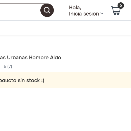
0
Hola
,
Inicia sesión
llas Urbanas Hombre Aldo
5 (7)
oducto sin stock :(