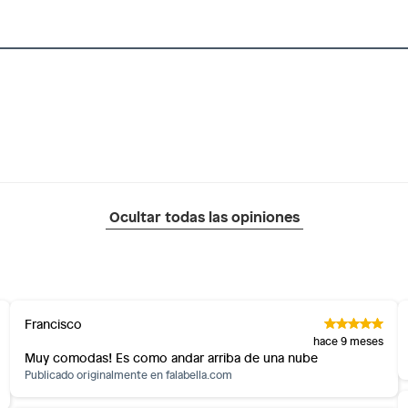
e
os diferentes, otras con restricciones y algunas
 son:
ndedores tienen:
co
tros productos para asfalto, hormigón, albañilería.
otros productos para asfalto.
ésticos, tecnología, línea blanca, colchones, muebles,
Ocultar todas las opiniones
inión
Francisco
os, suplementos alimenticios, vitaminas.
hace 9 meses
Muy comodas! Es como andar arriba de una nube
as de baño con señales de uso, sin empaques, etiquetas o
Publicado originalmente en
falabella.com