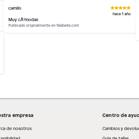
camilo
hace 1 año
Muy cÃ³modas
Publicado originalmente en
falabella.com
stra empresa
Centro de ayu
rca de nosotros
Cambios y devolu
enibilidad
Guía de tallas