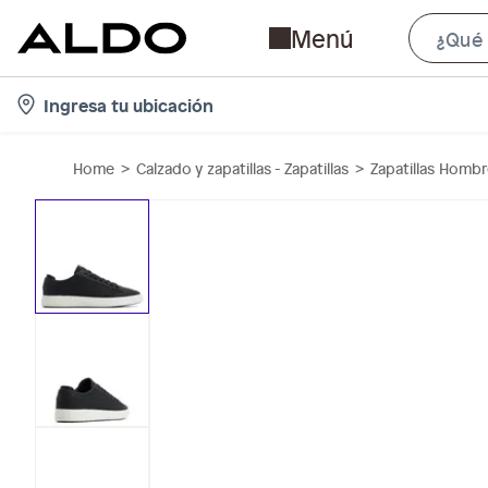
Menú
l
Ingresa tu ubicación
o
c
Home
Calzado y zapatillas - Zapatillas
Zapatillas Homb
a
t
i
o
n
-
i
c
o
n