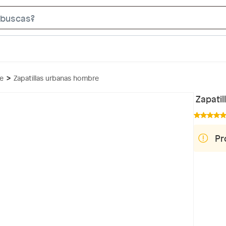
S
e
a
r
c
re
Zapatillas urbanas hombre
h
B
Zapati
a
r
Pr