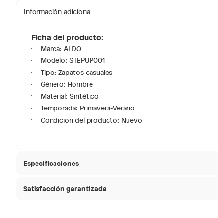
Información adicional
Ficha del producto:
Marca: ALDO
Modelo: STEPUP001
Tipo: Zapatos casuales
Género: Hombre
Material: Sintético
Temporada: Primavera-Verano
Condicion del producto: Nuevo
Especificaciones
Satisfacción garantizada
Modelo
STEPU
30 días desde que
La mayoría de los productos tienen