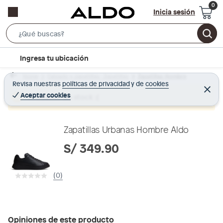
Inicia sesión
S
e
l
Ingresa tu ubicación
a
o
r
Home
Calzado y zapatillas - Zapatillas
Zapatillas Hombre
c
Revisa nuestras
políticas de privacidad
y
de
cookies
c
C
a
e
Aceptar cookies
Producto sin stock :(
h
r
t
r
B
a
i
r
a
o
Zapatillas Urbanas Hombre Aldo
r
n
S/ 349.90
-
i
(0)
c
o
n
Opiniones de este producto