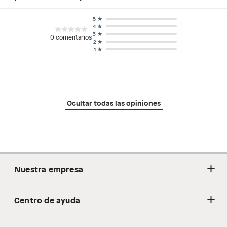
5
4
3
0
comentarios
2
1
Ocultar todas las opiniones
Nuestra empresa
Centro de ayuda
Acerca de nosotros
Sostenibilidad