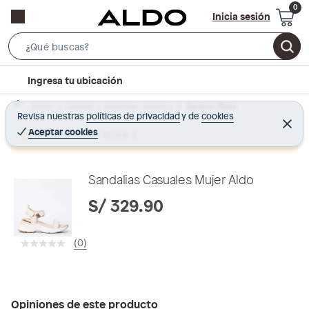
Inicia sesión
S
e
l
Ingresa tu ubicación
a
o
r
Home
Calzado y zapatillas - Zapatos
Zapatos Mujer
c
Revisa nuestras
políticas de privacidad
y
de
cookies
c
C
a
e
Aceptar cookies
Producto sin stock :(
h
r
t
r
B
a
i
r
a
o
Sandalias Casuales Mujer Aldo
r
n
S/ 329.90
-
i
(0)
c
o
n
Opiniones de este producto