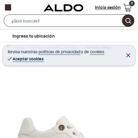
Inicia sesión
S
e
l
Ingresa tu ubicación
a
o
r
Home
Calzado y zapatillas - Zapatillas
Zapatillas Mujer
c
Revisa nuestras
políticas de privacidad
y
de
cookies
c
C
a
e
Aceptar cookies
h
r
t
r
B
a
i
r
a
o
r
n
-
i
c
o
n