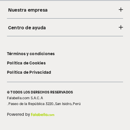
Nuestra empresa
Centro de ayuda
Acerca de nosotros
Sostenibilidad
Cambios y devoluciones
Tiendas
Términos y condiciones
Libro de reclamaciones
Tecnología Pillow Walk
Política de Cookies
Política de Privacidad
© TODOS LOS DERECHOS RESERVADOS
Falabella.com S.A.C. A
. Paseo de la República 3220, San Isidro, Perú
Powered by