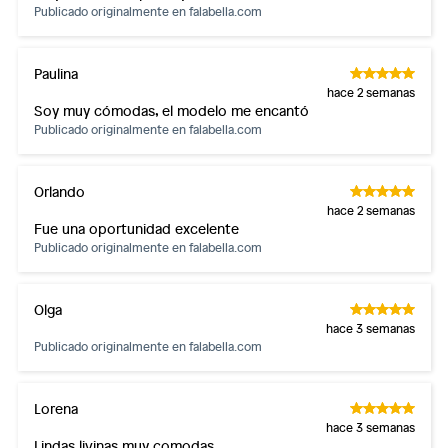
baño con señales de uso, sin empaques, etiquetas o sellos.
Publicado originalmente en
falabella.com
Alimentos, bebidas, fórmulas y leches para bebés.
Productos hechos a medida.
Paulina
Pinturas de color a pedido.
hace 2 semanas
Soy muy cómodas, el modelo me encantó
Plantas.
Publicado originalmente en
falabella.com
Productos que hayan sido previamente instalados.
Baterías de auto.
Motocicletas y bicicletas motorizadas.
Orlando
hace 2 semanas
Licores y cigarros electrónicos.
Fue una oportunidad excelente
Publicado originalmente en
falabella.com
Olga
hace 3 semanas
Publicado originalmente en
falabella.com
Lorena
hace 3 semanas
Lindas livinas muy comodas