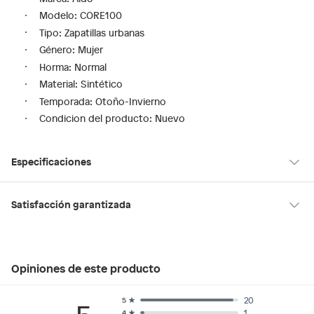
Modelo: CORE100
Tipo: Zapatillas urbanas
Género: Mujer
Horma: Normal
Material: Sintético
Temporada: Otoño-Invierno
Condicion del producto: Nuevo
Especificaciones
Condicion del
Nuevo
Satisfacción garantizada
producto
30 días desde que los recibes
La mayoría de los productos tienen
para hacer una devolución.
Tipo de ajuste
Cordones
Opiniones de este producto
Sin embargo, tenemos categorías que cuentan con plazos
diferentes, otras con restricciones y algunas que no se pueden
devolver ni cambiar. Conoce cuáles son:
20
5
Modelo
CORE100
1
4