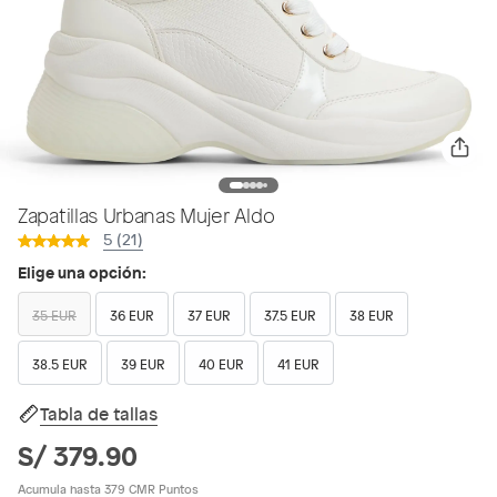
Zapatillas Urbanas Mujer Aldo
5 (21)
Elige una opción:
35 EUR
36 EUR
37 EUR
37.5 EUR
38 EUR
38.5 EUR
39 EUR
40 EUR
41 EUR
Tabla de tallas
S/ 379.90
Acumula hasta 379 CMR Puntos