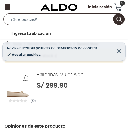
Inicia sesión
S
e
l
Ingresa tu ubicación
a
o
r
Home
Calzado y zapatillas - Zapatos
Zapatos Mujer
c
Revisa nuestras
políticas de privacidad
y
de
cookies
c
C
a
e
Aceptar cookies
Producto sin stock :(
h
r
t
r
B
a
i
r
a
o
Ballerinas Mujer Aldo
r
n
S/ 299.90
-
i
(0)
c
o
n
Opiniones de este producto