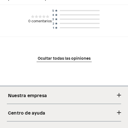
5
4
3
0
comentarios
2
1
Ocultar todas las opiniones
Nuestra empresa
Centro de ayuda
Acerca de nosotros
Sostenibilidad