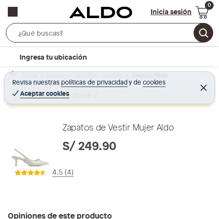
Inicia sesión
S
e
l
Ingresa tu ubicación
a
o
r
Home
Calzado y zapatillas - Zapatos
Zapatos Mujer
c
Revisa nuestras
políticas de privacidad
y
de
cookies
c
C
a
e
Aceptar cookies
Producto sin stock :(
h
r
t
r
B
a
i
r
a
o
Zapatos de Vestir Mujer Aldo
r
n
S/ 249.90
-
i
4.5 (4)
c
o
n
Opiniones de este producto