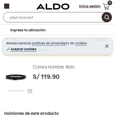
Inicia sesión
S
e
l
Ingresa tu ubicación
a
o
r
Home
Calzado y zapatillas - Accesorios para calzado
Pasadores
c
Revisa nuestras
políticas de privacidad
y
de
cookies
c
C
a
e
Aceptar cookies
Producto sin stock :(
h
r
t
r
B
a
i
r
a
o
Correa Hombre Aldo
r
n
S/ 119.90
-
i
(0)
c
o
n
Opiniones de este producto