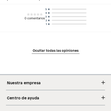
5
4
3
0
comentarios
2
1
Ocultar todas las opiniones
Nuestra empresa
Centro de ayuda
Acerca de nosotros
Sostenibilidad