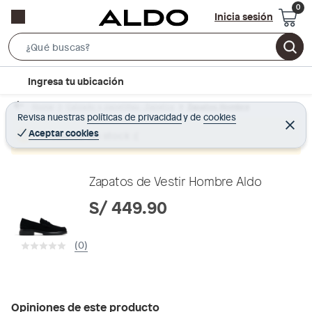
Inicia sesión
S
e
l
Ingresa tu ubicación
a
o
r
Home
Calzado y zapatillas - Zapatos
Zapatos Hombre
c
Revisa nuestras
políticas de privacidad
y
de
cookies
c
C
a
e
Aceptar cookies
Producto sin stock :(
h
r
t
r
B
a
i
r
a
o
Zapatos de Vestir Hombre Aldo
r
n
S/ 449.90
-
i
(0)
c
o
n
Opiniones de este producto