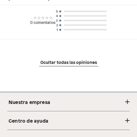
5
4
3
0
comentarios
2
1
Ocultar todas las opiniones
Nuestra empresa
Centro de ayuda
Acerca de nosotros
Sostenibilidad