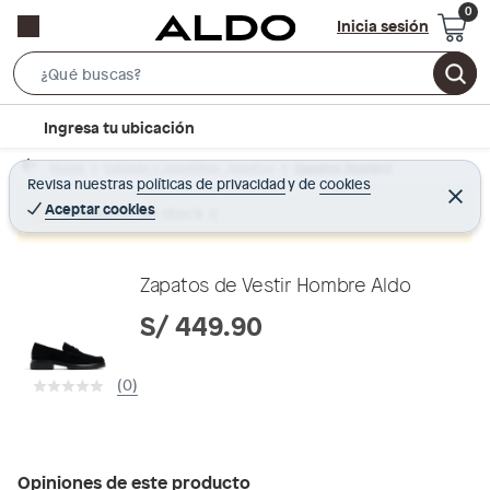
Inicia sesión
S
e
l
Ingresa tu ubicación
a
o
r
Home
Calzado y zapatillas - Zapatos
Zapatos Hombre
c
Revisa nuestras
políticas de privacidad
y
de
cookies
c
C
a
e
Aceptar cookies
Producto sin stock :(
h
r
t
r
B
a
i
r
a
o
Zapatos de Vestir Hombre Aldo
r
n
S/ 449.90
-
i
(0)
c
o
n
Opiniones de este producto