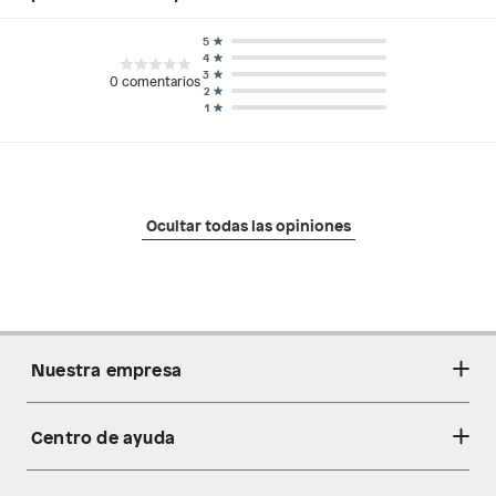
5
4
3
0
comentarios
2
1
Ocultar todas las opiniones
Nuestra empresa
Centro de ayuda
Acerca de nosotros
Sostenibilidad