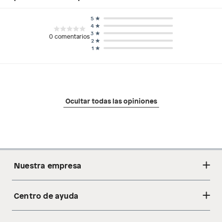
5
4
3
0
comentarios
2
1
Ocultar todas las opiniones
Nuestra empresa
Centro de ayuda
Acerca de nosotros
Sostenibilidad