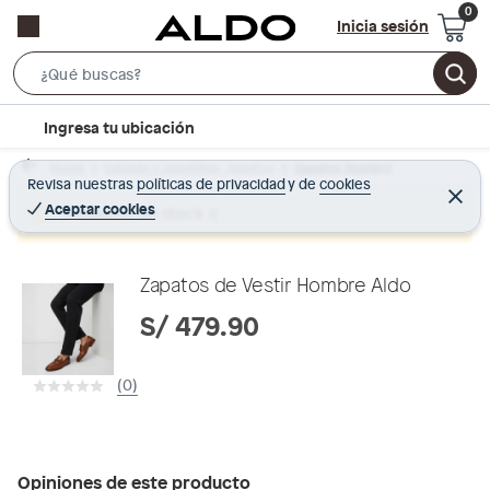
Inicia sesión
S
e
l
Ingresa tu ubicación
a
o
r
Home
Calzado y zapatillas - Zapatos
Zapatos Hombre
c
Revisa nuestras
políticas de privacidad
y
de
cookies
c
C
a
e
Aceptar cookies
Producto sin stock :(
h
r
t
r
B
a
i
r
a
o
Zapatos de Vestir Hombre Aldo
r
n
S/ 479.90
-
i
(0)
c
o
n
Opiniones de este producto