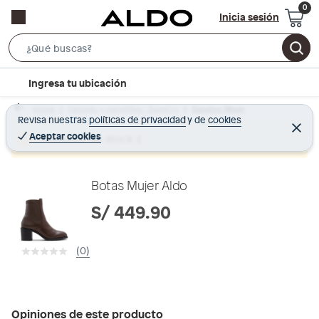
Inicia sesión
S
e
l
Ingresa tu ubicación
a
o
r
Home
Calzado y zapatillas - Zapatos
Zapatos Mujer
c
Revisa nuestras
políticas de privacidad
y
de
cookies
c
C
a
e
Aceptar cookies
Producto sin stock :(
h
r
t
r
B
a
i
r
a
o
Botas Mujer Aldo
r
n
S/ 449.90
-
i
(0)
c
o
n
Opiniones de este producto