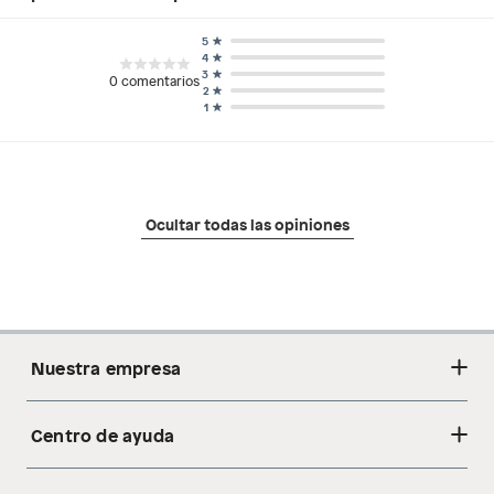
5
4
3
0
comentarios
2
1
Ocultar todas las opiniones
Nuestra empresa
Centro de ayuda
Acerca de nosotros
Sostenibilidad