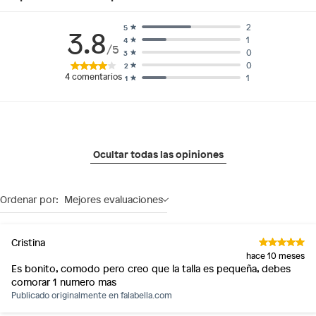
2
5
3.8
1
4
/5
0
3
0
2
4
comentarios
1
1
Ocultar todas las opiniones
Ordenar por:
Mejores evaluaciones
Cristina
hace 10 meses
Es bonito, comodo pero creo que la talla es pequeña, debes
comorar 1 numero mas
Publicado originalmente en
falabella.com