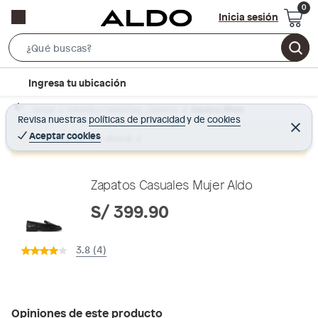
Inicia sesión
S
e
l
Ingresa tu ubicación
a
o
r
Home
Calzado y zapatillas - Zapatos
Zapatos Mujer
c
Revisa nuestras
políticas de privacidad
y
de
cookies
c
C
a
e
Aceptar cookies
Producto sin stock :(
h
r
t
r
B
a
i
r
a
o
Zapatos Casuales Mujer Aldo
r
n
S/ 399.90
-
i
3.8 (4)
c
o
n
Opiniones de este producto