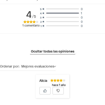
0
5
4
1
4
/5
0
3
0
2
1
comentario
0
1
Ocultar todas las opiniones
Ordenar por:
Mejores evaluaciones
Alicia
hace 1 año