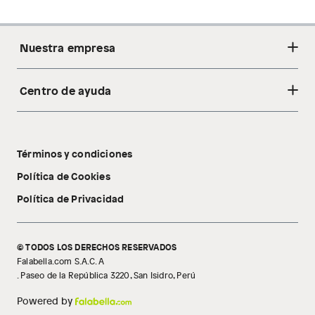
Nuestra empresa
Centro de ayuda
Acerca de nosotros
Sostenibilidad
Cambios y devoluciones
Tiendas
Términos y condiciones
Libro de reclamaciones
Tecnología Pillow Walk
Política de Cookies
Política de Privacidad
© TODOS LOS DERECHOS RESERVADOS
Falabella.com S.A.C. A
. Paseo de la República 3220, San Isidro, Perú
Powered by