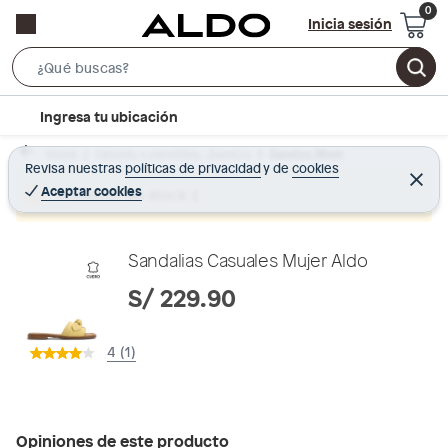
Inicia sesión
S
e
l
Ingresa tu ubicación
a
o
r
Home
Calzado y zapatillas - Zapatos
Zapatos Mujer
c
Revisa nuestras
políticas de privacidad
y
de
cookies
c
C
a
e
Aceptar cookies
Producto sin stock :(
h
r
t
r
B
a
i
r
a
o
Sandalias Casuales Mujer Aldo
r
n
S/ 229.90
-
i
4 (1)
c
o
n
Opiniones de este producto