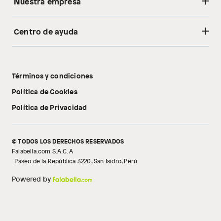
Nuestra empresa
Centro de ayuda
Acerca de nosotros
Sostenibilidad
Cambios y devoluciones
Tiendas
Términos y condiciones
Libro de reclamaciones
Tecnología Pillow Walk
Política de Cookies
Política de Privacidad
© TODOS LOS DERECHOS RESERVADOS
Falabella.com S.A.C. A
. Paseo de la República 3220, San Isidro, Perú
Powered by