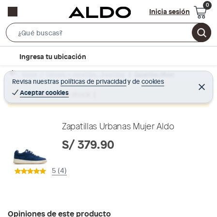
Inicia sesión
S
e
l
Ingresa tu ubicación
a
o
r
Home
Calzado y zapatillas - Zapatillas
Zapatillas Mujer
c
Revisa nuestras
políticas de privacidad
y
de
cookies
c
C
a
e
Aceptar cookies
Producto sin stock :(
h
r
t
r
B
a
i
r
a
o
Zapatillas Urbanas Mujer Aldo
r
n
S/ 379.90
-
i
5 (4)
c
o
n
Opiniones de este producto