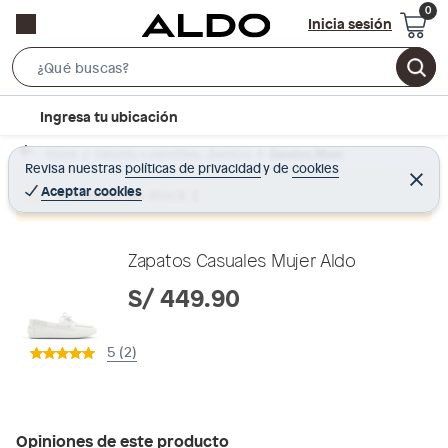
Inicia sesión
S
e
l
Ingresa tu ubicación
a
o
r
Home
Calzado y zapatillas - Zapatos
Zapatos Mujer
c
Revisa nuestras
políticas de privacidad
y
de
cookies
c
C
a
e
Aceptar cookies
Producto sin stock :(
h
r
t
r
B
a
i
r
a
o
Zapatos Casuales Mujer Aldo
r
n
S/ 449.90
-
i
5 (2)
c
o
n
Opiniones de este producto