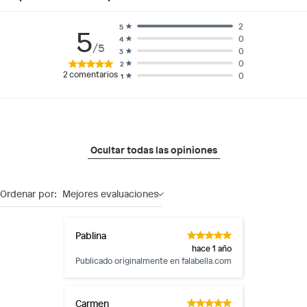
2
5
5
0
4
/5
0
3
0
2
2
comentarios
0
1
Ocultar todas las opiniones
Ordenar por:
Mejores evaluaciones
Pablina
hace 1 año
Publicado originalmente en
falabella.com
Carmen