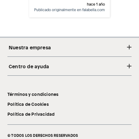
hace 1 año
Publicado originalmente en
falabella.com
Nuestra empresa
Centro de ayuda
Acerca de nosotros
Sostenibilidad
Cambios y devoluciones
Tiendas
Términos y condiciones
Libro de reclamaciones
Tecnología Pillow Walk
Política de Cookies
Política de Privacidad
© TODOS LOS DERECHOS RESERVADOS