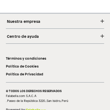
Nuestra empresa
Centro de ayuda
Acerca de nosotros
Sostenibilidad
Cambios y devoluciones
Tiendas
Términos y condiciones
Libro de reclamaciones
Tecnología Pillow Walk
Política de Cookies
Política de Privacidad
© TODOS LOS DERECHOS RESERVADOS
Falabella.com S.A.C. A
. Paseo de la República 3220, San Isidro, Perú
Powered by