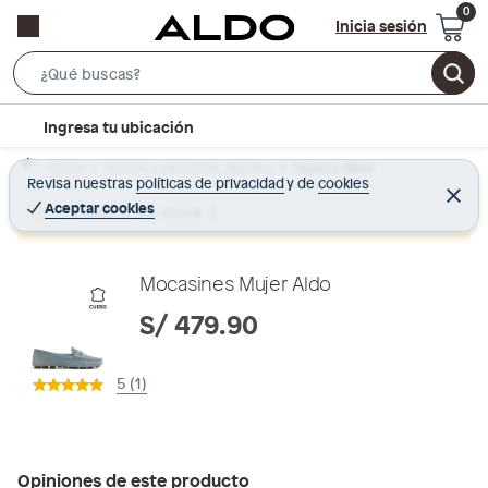
Inicia sesión
S
e
l
Ingresa tu ubicación
a
o
r
Home
Calzado y zapatillas - Zapatos
Zapatos Mujer
c
Revisa nuestras
políticas de privacidad
y
de
cookies
c
C
a
e
Aceptar cookies
Producto sin stock :(
h
r
t
r
B
a
i
r
a
o
Mocasines Mujer Aldo
r
n
S/ 479.90
-
i
5 (1)
c
o
n
Opiniones de este producto