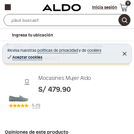
Inicia sesión
S
e
l
Ingresa tu ubicación
a
o
r
Home
Calzado y zapatillas - Zapatos
Zapatos Mujer
c
Revisa nuestras
políticas de privacidad
y
de
cookies
c
C
a
e
Aceptar cookies
Producto sin stock :(
h
r
t
r
B
a
i
r
a
o
Mocasines Mujer Aldo
r
n
S/ 479.90
-
i
5 (1)
c
o
n
Opiniones de este producto