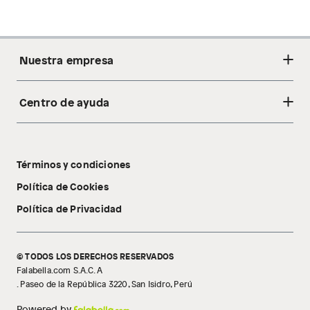
Nuestra empresa
Centro de ayuda
Acerca de nosotros
Sostenibilidad
Cambios y devoluciones
Tiendas
Términos y condiciones
Libro de reclamaciones
Tecnología Pillow Walk
Política de Cookies
Política de Privacidad
© TODOS LOS DERECHOS RESERVADOS
Falabella.com S.A.C. A
. Paseo de la República 3220, San Isidro, Perú
Powered by