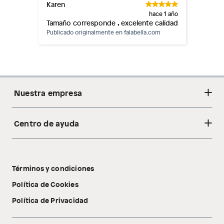
Karen
hace 1 año
Tamaño corresponde , excelente calidad
Publicado originalmente en
falabella.com
Nuestra empresa
Centro de ayuda
Acerca de nosotros
Sostenibilidad
Cambios y devoluciones
Tiendas
Términos y condiciones
Libro de reclamaciones
Tecnología Pillow Walk
Política de Cookies
Política de Privacidad