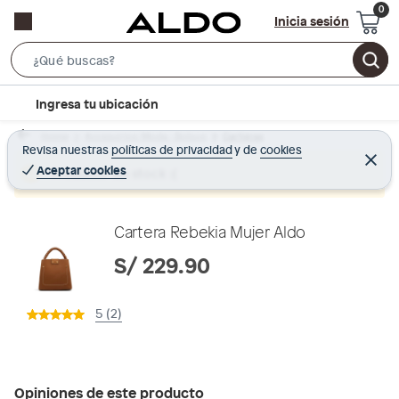
Inicia sesión
S
e
l
Ingresa tu ubicación
a
o
r
Home
Accesorios Moda - Bolsos
Carteras
c
Revisa nuestras
políticas de privacidad
y
de
cookies
c
C
a
e
Aceptar cookies
Producto sin stock :(
h
r
t
r
B
a
i
r
a
o
Cartera Rebekia Mujer Aldo
r
n
S/ 229.90
-
i
5 (2)
c
o
n
Opiniones de este producto