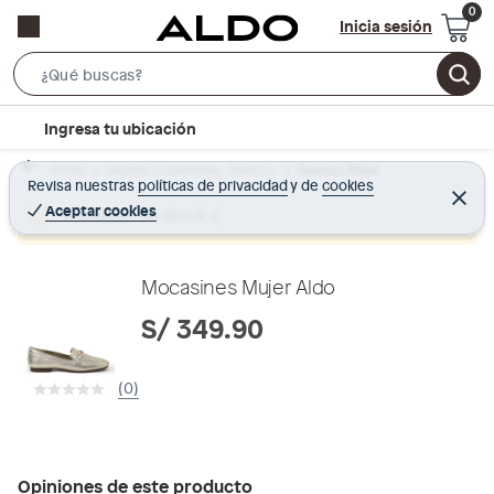
Inicia sesión
S
e
l
Ingresa tu ubicación
a
o
r
Home
Calzado y zapatillas - Zapatos
Zapatos Mujer
c
Revisa nuestras
políticas de privacidad
y
de
cookies
c
C
a
e
Aceptar cookies
Producto sin stock :(
h
r
t
r
B
a
i
r
a
o
Mocasines Mujer Aldo
r
n
S/ 349.90
-
i
(0)
c
o
n
Opiniones de este producto