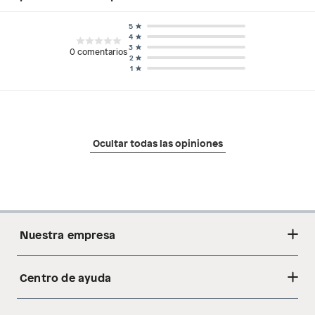
5
4
3
0
comentarios
2
1
Ocultar todas las opiniones
Nuestra empresa
Centro de ayuda
Acerca de nosotros
Sostenibilidad