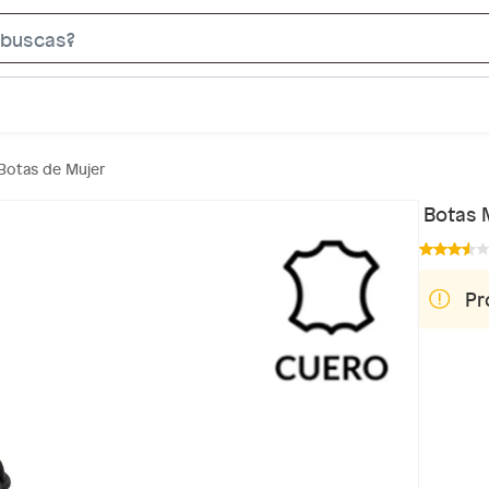
S
e
a
r
c
Botas de Mujer
h
B
Botas 
a
r
Pr