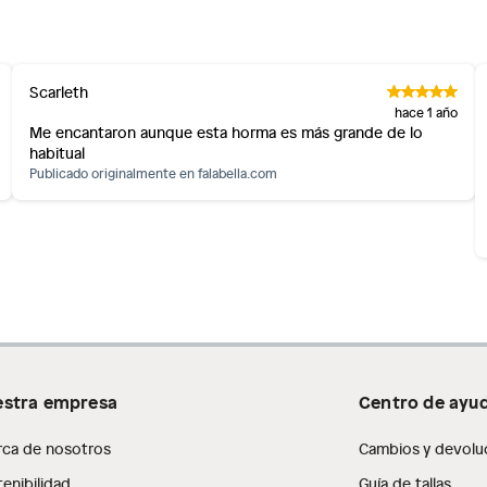
inión
Scarleth
os, suplementos alimenticios, vitaminas.
hace 1 año
Me encantaron aunque esta horma es más grande de lo
habitual
as de baño con señales de uso, sin empaques, etiquetas o
Publicado originalmente en
falabella.com
stra empresa
Centro de ayu
rca de nosotros
Cambios y devolu
enibilidad
Guía de tallas