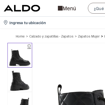
Menú
l
Ingresa tu ubicación
o
c
Home
Calzado y zapatillas - Zapatos
Zapatos Mujer
a
t
i
o
n
-
i
c
o
n