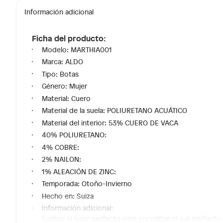
Información adicional
Ficha del producto:
Modelo: MARTHIA001
Marca: ALDO
Tipo: Botas
Género: Mujer
Material: Cuero
Material de la suela: POLIURETANO ACUÁTICO
Material del interior: 53% CUERO DE VACA
40% POLIURETANO:
4% COBRE:
2% NAILON:
1% ALEACIÓN DE ZINC:
Temporada: Otoño-Invierno
Hecho en: Suiza
Información adicional:
Somos el lugar perfecto para encontrar el par perfecto 