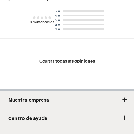
5
4
3
0
comentarios
2
1
Ocultar todas las opiniones
Nuestra empresa
Centro de ayuda
Acerca de nosotros
Sostenibilidad