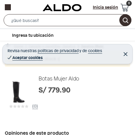
Inicia sesión
S
e
l
Ingresa tu ubicación
a
o
r
Home
Calzado y zapatillas - Zapatos
Zapatos Mujer
c
Revisa nuestras
políticas de privacidad
y
de
cookies
c
C
a
e
Aceptar cookies
Producto sin stock :(
h
r
t
r
B
a
i
r
a
o
Botas Mujer Aldo
r
n
S/ 779.90
-
i
(0)
c
o
n
Opiniones de este producto