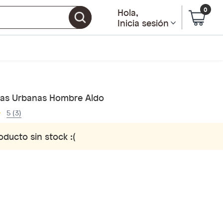
0
Hola
,
Inicia sesión
llas Urbanas Hombre Aldo
5 (3)
oducto sin stock :(