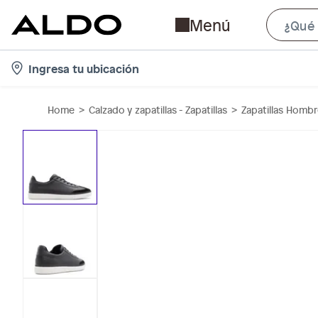
Menú
l
Ingresa tu ubicación
o
c
Home
Calzado y zapatillas - Zapatillas
Zapatillas Homb
a
t
i
o
n
-
i
c
o
n