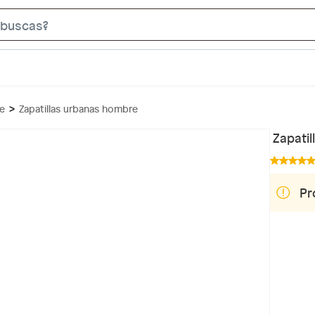
S
e
a
r
c
re
Zapatillas urbanas hombre
h
B
Zapati
a
r
Pr