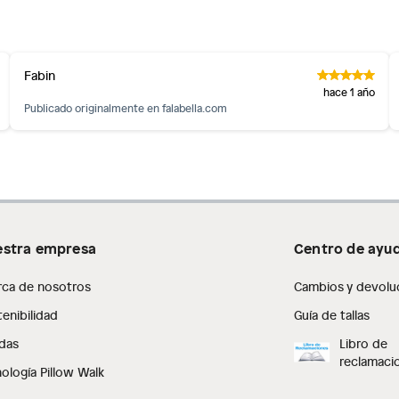
inión
Fabin
os, suplementos alimenticios, vitaminas.
hace 1 año
Publicado originalmente en
falabella.com
as de baño con señales de uso, sin empaques, etiquetas o
stra empresa
Centro de ayu
rca de nosotros
Cambios y devolu
enibilidad
Guía de tallas
das
Libro de
reclamaci
ología Pillow Walk