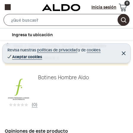
Inicia sesión
S
e
l
Ingresa tu ubicación
a
o
r
Home
Calzado y zapatillas - Zapatos
Zapatos Hombre
c
Revisa nuestras
políticas de privacidad
y
de
cookies
c
C
a
e
Aceptar cookies
Producto sin stock :(
h
r
t
r
B
a
i
r
a
o
Botines Hombre Aldo
r
n
-
i
(0)
c
o
n
Opiniones de este producto