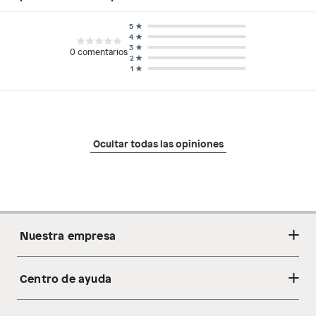
5
4
3
0
comentarios
2
1
Ocultar todas las opiniones
Nuestra empresa
Centro de ayuda
Acerca de nosotros
Sostenibilidad