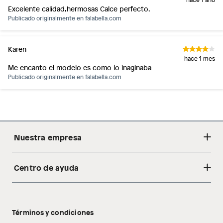
Excelente calidad,hermosas Calce perfecto.
Publicado originalmente en
falabella.com
Karen
hace 1 mes
Me encanto el modelo es como lo inaginaba
Publicado originalmente en
falabella.com
Nuestra empresa
Centro de ayuda
Acerca de nosotros
Sostenibilidad
Cambios y devoluciones
Tiendas
Términos y condiciones
Libro de reclamaciones