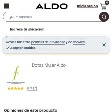
Inicia sesión
S
e
l
Ingresa tu ubicación
a
o
r
Home
Calzado y zapatillas - Zapatos
Zapatos Mujer
c
Revisa nuestras
políticas de privacidad
y
de
cookies
c
C
a
e
Aceptar cookies
Producto sin stock :(
h
r
t
r
B
a
i
r
a
o
Botas Mujer Aldo
r
n
-
i
4.9 (7)
c
o
n
Opiniones de este producto