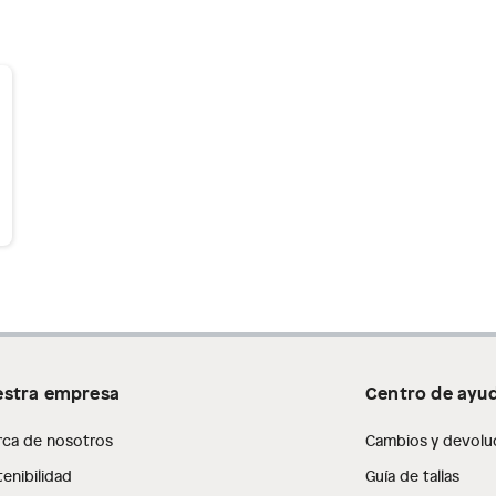
inión
os, suplementos alimenticios, vitaminas.
as de baño con señales de uso, sin empaques, etiquetas o
stra empresa
Centro de ayu
rca de nosotros
Cambios y devolu
enibilidad
Guía de tallas