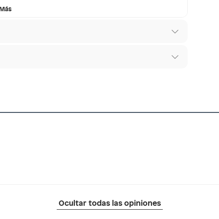
tilo y funcionalidad:
 Más
os y estilos.
 expresar tu individualidad a través de los
Accesorios en Saga Falabella y descubre cómo un
as
 los recibes para hacer una devolución.
os diferentes, otras con restricciones y algunas
 son:
ndedores tienen:
WIN001
tros productos para asfalto, hormigón, albañilería.
co
otros productos para asfalto.
ésticos, tecnología, línea blanca, colchones, muebles,
Ocultar todas las opiniones