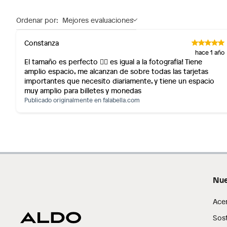
No se pueden devolver o cambiar bajo cambio de op
Productos de compra internacional.
Ordenar por:
Mejores evaluaciones
Tipo de cierre
Broche
Productos comprados en Outlet Atocongo.
Constanza
Productos perecibles como alimentos, bebidas, medicament
hace 1 año
Género
Mujer
Productos digitales (descarga inmediata).
El tamaño es perfecto 👌🏻 es igual a la fotografía! Tiene
amplio espacio, me alcanzan de sobre todas las tarjetas
Por motivos de salubridad, la ropa interior inferior y rop
importantes que necesito diariamente, y tiene un espacio
sellos.
Profundidad
14 CM
muy amplio para billetes y monedas
Alimentos, bebidas, fórmulas y leches para bebés.
Publicado originalmente en
falabella.com
Productos hechos a medida.
Pinturas de color a pedido.
Plantas.
Productos que hayan sido previamente instalados.
Baterías de auto.
Motocicletas y bicicletas motorizadas.
Nue
Licores y cigarros electrónicos.
Ace
Sost