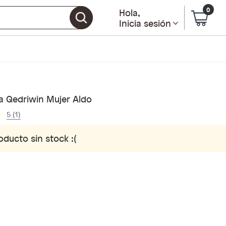
0
Hola
,
Inicia sesión
ra Qedriwin Mujer Aldo
5 (1)
oducto sin stock :(