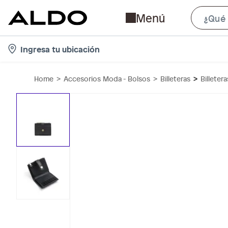
Menú
l
Ingresa tu ubicación
o
c
Home
Accesorios Moda - Bolsos
Billeteras
Billeter
a
t
i
o
n
-
i
c
o
n