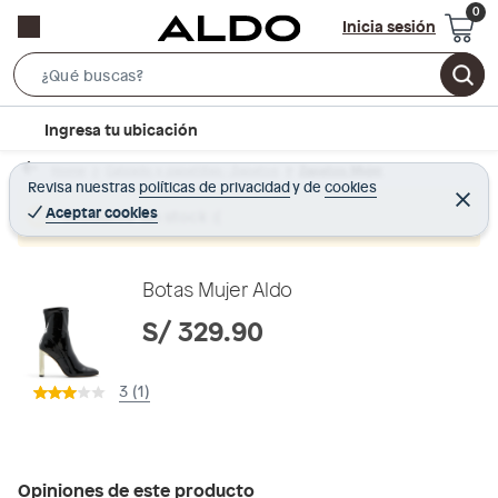
Inicia sesión
S
e
l
Ingresa tu ubicación
a
o
r
Home
Calzado y zapatillas - Zapatos
Zapatos Mujer
c
Revisa nuestras
políticas de privacidad
y
de
cookies
c
C
a
e
Aceptar cookies
Producto sin stock :(
h
r
t
r
B
a
i
r
a
o
Botas Mujer Aldo
r
n
S/ 329.90
-
i
3 (1)
c
o
n
Opiniones de este producto