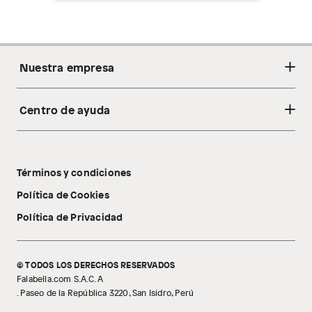
Nuestra empresa
Centro de ayuda
Acerca de nosotros
Sostenibilidad
Cambios y devoluciones
Tiendas
Términos y condiciones
Libro de reclamaciones
Tecnología Pillow Walk
Política de Cookies
Política de Privacidad
© TODOS LOS DERECHOS RESERVADOS
Falabella.com S.A.C. A
. Paseo de la República 3220, San Isidro, Perú