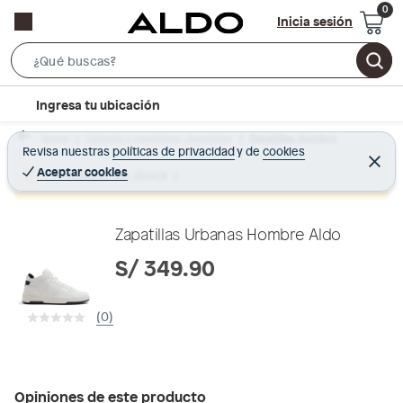
Inicia sesión
S
e
l
Ingresa tu ubicación
a
o
r
Home
Calzado y zapatillas - Zapatillas
Zapatillas Hombre
c
Revisa nuestras
políticas de privacidad
y
de
cookies
c
C
a
e
Aceptar cookies
Producto sin stock :(
h
r
t
r
B
a
i
r
a
o
Zapatillas Urbanas Hombre Aldo
r
n
S/ 349.90
-
i
(0)
c
o
n
Opiniones de este producto