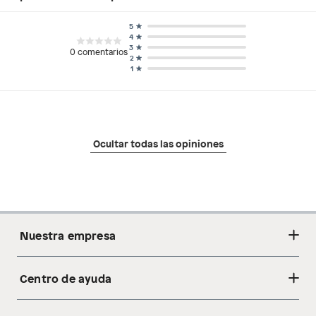
5
4
3
0
comentarios
2
1
Ocultar todas las opiniones
Nuestra empresa
Centro de ayuda
Acerca de nosotros
Sostenibilidad